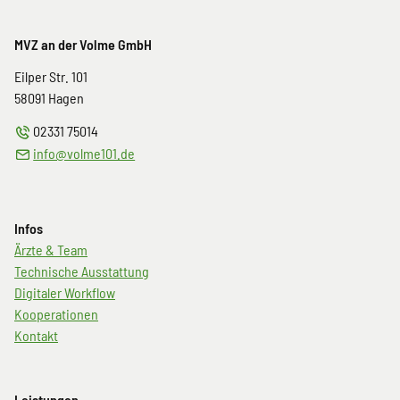
MVZ an der Volme GmbH
Eilper Str. 101
58091
Hagen
02331 75014
info@volme101.de
Infos
Navigation
Ärzte & Team
überspringen
Technische Ausstattung
Digitaler Workflow
Kooperationen
Kontakt
Leistungen