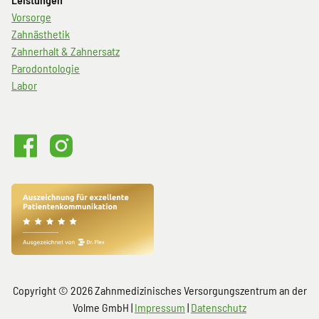
Navigation
Vorsorge
überspringen
Zahnästhetik
Zahnerhalt & Zahnersatz
Parodontologie
Labor
Volme101
Volme101
bei
auf
Facebook
Instagram
Copyright © 2026 Zahnmedizinisches Versorgungszentrum an der
Volme GmbH |
Impressum
|
Datenschutz