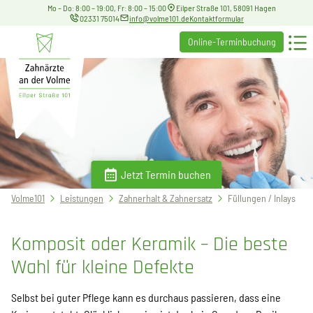
Mo – Do: 8:00 – 19:00, Fr: 8:00 – 15:00
Eilper Straße 101, 58091 Hagen
02331 75014
info@volme101.de
Kontaktformular
Online-Terminbuchung
Jetzt Termin buchen
Sie
Volme101
Leistungen
Zahnerhalt & Zahnersatz
Füllungen / Inlays
befinden
sich
Komposit oder Keramik – Die beste
hier:
Wahl für kleine Defekte
Selbst bei guter Pflege kann es durchaus passieren, dass eine