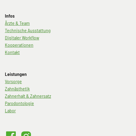
Infos
Navigation
Ärzte & Team
überspringen
Technische Ausstattung
Digitaler Workflow
Kooperationen
Kontakt
Leistungen
Navigation
Vorsorge
überspringen
Zahnästhetik
Zahnerhalt & Zahnersatz
Parodontologie
Labor
Volme101
Volme101