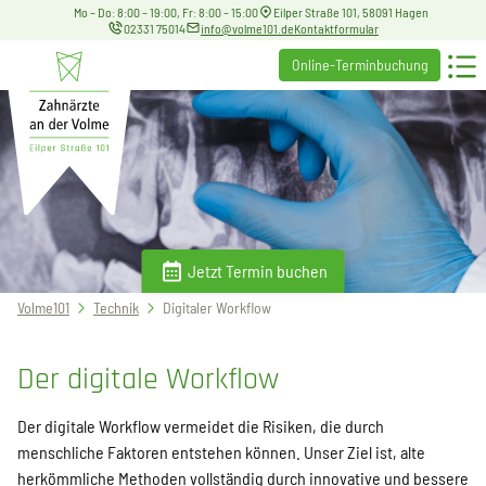
Mo – Do: 8:00 – 19:00, Fr: 8:00 – 15:00
Eilper Straße 101, 58091 Hagen
02331 75014
info@volme101.de
Kontaktformular
Online-Terminbuchung
Jetzt Termin buchen
Sie
Volme101
Technik
Digitaler Workflow
befinden
sich
Der digitale Workflow
hier:
Der digitale Workflow vermeidet die Risiken, die durch
menschliche Faktoren entstehen können. Unser Ziel ist, alte
herkömmliche Methoden vollständig durch innovative und bessere