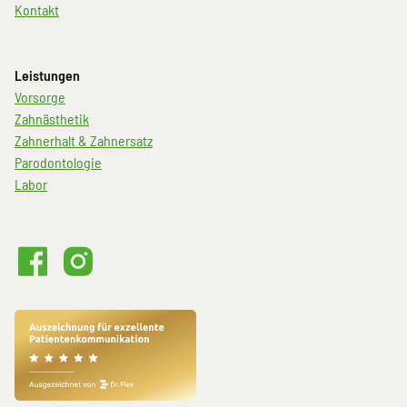
Kontakt
Leistungen
Navigation
Vorsorge
überspringen
Zahnästhetik
Zahnerhalt & Zahnersatz
Parodontologie
Labor
Volme101
Volme101
bei
auf
Facebook
Instagram