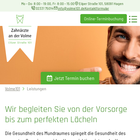
Mo – Do: 8:00 – 19:00, Fr: 8:00 – 15:00
Eilper Straße 101, 58091 Hagen
02331 75014
info@volme101.de
Kontaktformular
Online-Terminbuchung
Jetzt Termin buchen
Sie
Volme101
Leistungen
befinden
sich
Wir begleiten Sie von der Vorsorge
hier:
bis zum perfekten Lächeln
Die Gesundheit des Mundraumes spiegelt die Gesundheit des