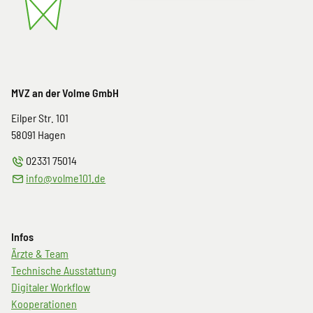
MVZ an der Volme GmbH
Eilper Str. 101
58091
Hagen
02331 75014
info@volme101.de
Infos
Navigation
Ärzte & Team
überspringen
Technische Ausstattung
Digitaler Workflow
Kooperationen