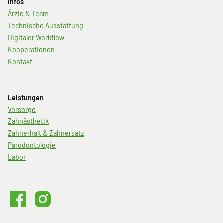
Infos
Navigation
Ärzte & Team
überspringen
Technische Ausstattung
Digitaler Workflow
Kooperationen
Kontakt
Leistungen
Navigation
Vorsorge
überspringen
Zahnästhetik
Zahnerhalt & Zahnersatz
Parodontologie
Labor
Volme101
Volme101
bei
auf
Facebook
Instagram