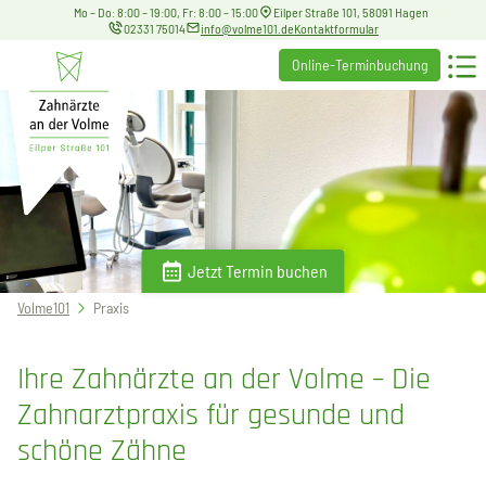
Mo – Do: 8:00 – 19:00, Fr: 8:00 – 15:00
Eilper Straße 101, 58091 Hagen
02331 75014
info@volme101.de
Kontaktformular
Online-Terminbuchung
Jetzt Termin buchen
Sie
Volme101
Praxis
befinden
sich
Ihre Zahnärzte an der Volme – Die
hier:
Zahnarztpraxis für gesunde und
schöne Zähne