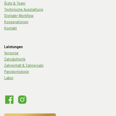
Navigation
Ärzte & Team
überspringen
Technische Ausstattung
Digitaler Workflow
Kooperationen
Kontakt
Leistungen
Navigation
Vorsorge
überspringen
Zahnästhetik
Zahnerhalt & Zahnersatz
Parodontologie
Labor
Volme101
Volme101
bei
auf
Facebook
Instagram