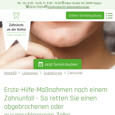
Mo – Do: 8:00 – 19:00, Fr: 8:00 – 15:00
Eilper Straße 101, 58091 Hagen
02331 75014
info@volme101.de
Kontaktformular
Online-Terminbuchung
Jetzt Termin buchen
Sie
Volme101
Leistungen
Oralchirurgie
Zahnunfall
befinden
sich
Erste-Hilfe-Maßnahmen nach einem
hier:
Zahnunfall - So retten Sie einen
abgebrochenen oder